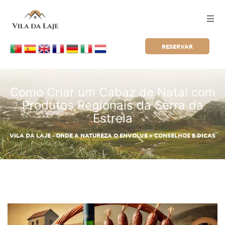
RESERVAR
Como Criar um Cabaz de Natal com
Produtos Regionais da Serra da
Estrela
VILA DA LAJE - ONDE A NATUREZA O ENVOLVE
>
CONSELHOS E DICAS